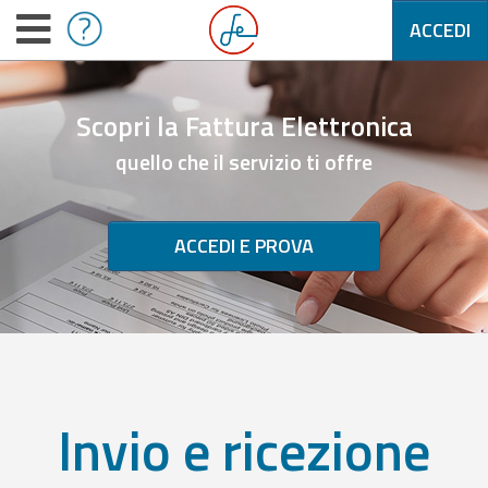
ACCEDI
Scopri la Fattura Elettronica
quello che il servizio ti offre
ACCEDI E PROVA
Invio e ricezione