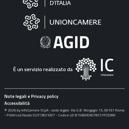
sul
sito
"Fattura
Elettronica"
È un servizio realizzato da
Note legali e Privacy policy
Accessibilità
©
2026
by InfoCamere SCpA - sede legale: Via G.B. Morgagni 13, 00161 Roma
- P.IVA/cod.fiscale 02313821007 - Codice LEI 815600EAD78C57FCE690