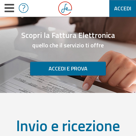
ACCEDI
Scopri la Fattura Elettronica
quello che il servizio ti offre
ACCEDI E PROVA
Invio e ricezione