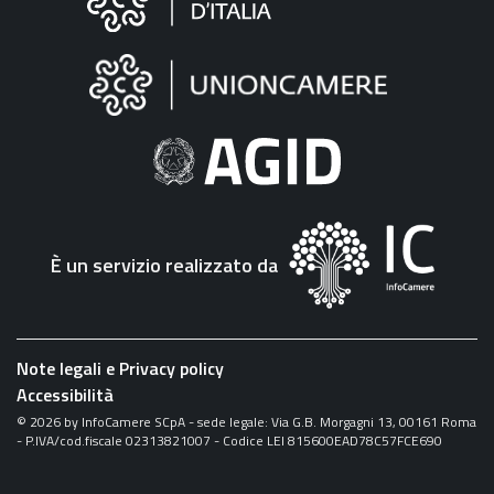
sul
sito
"Fattura
Elettronica"
È un servizio realizzato da
Note legali e Privacy policy
Accessibilità
©
2026
by InfoCamere SCpA - sede legale: Via G.B. Morgagni 13, 00161 Roma
- P.IVA/cod.fiscale 02313821007 - Codice LEI 815600EAD78C57FCE690