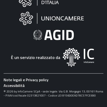
sul
sito
"Fattura
Elettronica"
È un servizio realizzato da
Note legali e Privacy policy
Accessibilità
©
2026
by InfoCamere SCpA - sede legale: Via G.B. Morgagni 13, 00161 Roma
- P.IVA/cod.fiscale 02313821007 - Codice LEI 815600EAD78C57FCE690