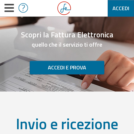
ACCEDI
Scopri la Fattura Elettronica
quello che il servizio ti offre
ACCEDI E PROVA
Invio e ricezione