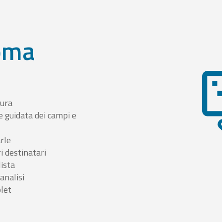
oma
tura
e guidata dei campi e
arle
i destinatari
lista
 analisi
blet