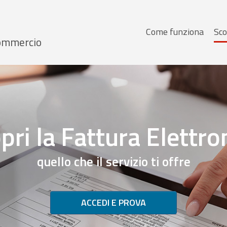
Menu
Come funziona
Sco
 Commercio
principale
pri la Fattura Elettro
quello che il servizio ti offre
ACCEDI E PROVA