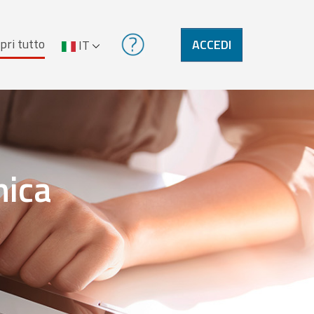
pri tutto
ACCEDI
IT
nica