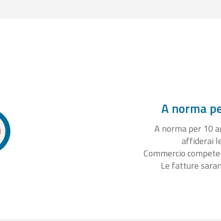
A norma per
A norma per 10 ann
affiderai l
Commercio competente
Le fatture sara