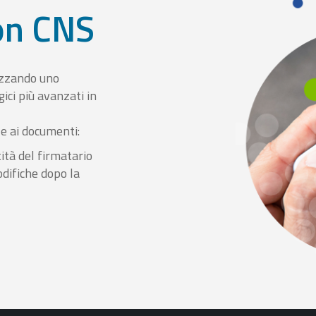
con CNS
izzando uno
ici più avanzati in
le ai documenti:
ità del firmatario
odifiche dopo la