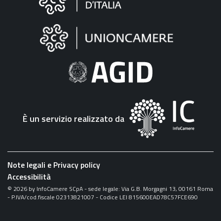
sul
sito
"Fattura
Elettronica"
È un servizio realizzato da
Note legali e Privacy policy
Accessibilità
©
2026
by InfoCamere SCpA - sede legale: Via G.B. Morgagni 13, 00161 Roma
- P.IVA/cod.fiscale 02313821007 - Codice LEI 815600EAD78C57FCE690