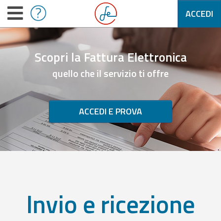
ACCEDI
Scopri la Fattura Elettronica
quello che il servizio ti offre
ACCEDI E PROVA
Invio e ricezione