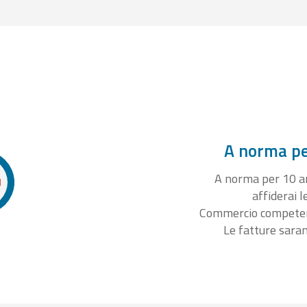
A norma per
A norma per 10 ann
affiderai l
Commercio competente
Le fatture sara