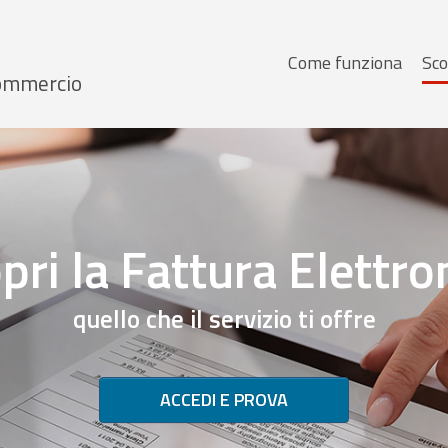
Menu
Come funziona
Sco
 Commercio
principale
pri la Fattura Elettro
quello che il servizio ti offre
ACCEDI E PROVA