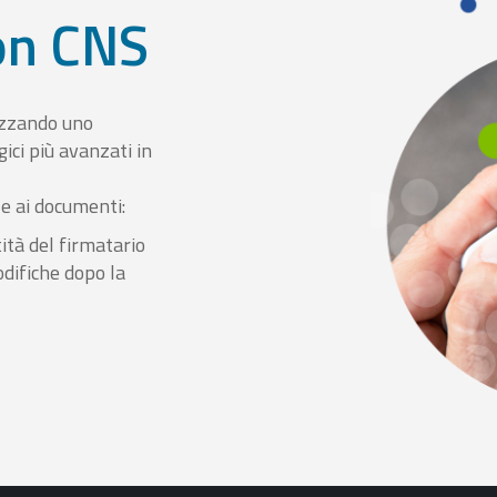
con CNS
izzando uno
ici più avanzati in
le ai documenti:
ità del firmatario
odifiche dopo la