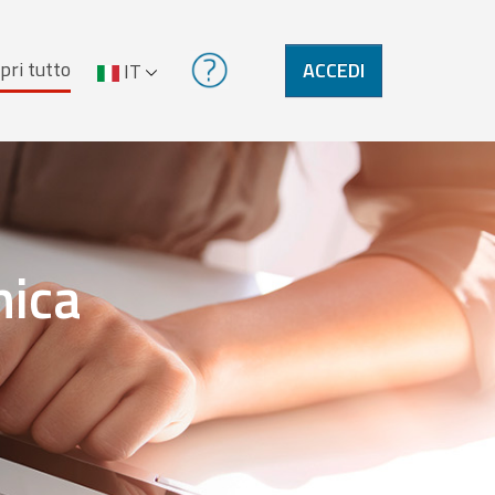
pri tutto
ACCEDI
IT
nica