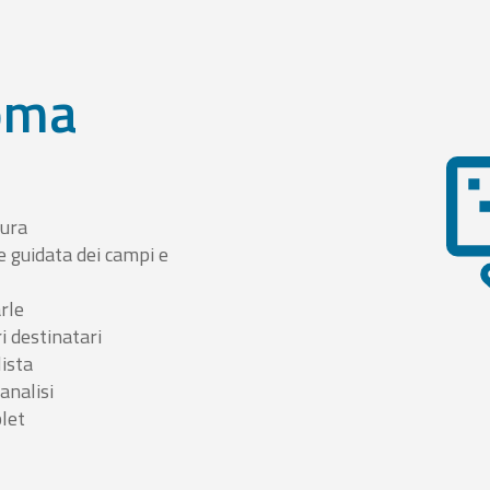
oma
tura
e guidata dei campi e
arle
i destinatari
lista
 analisi
blet