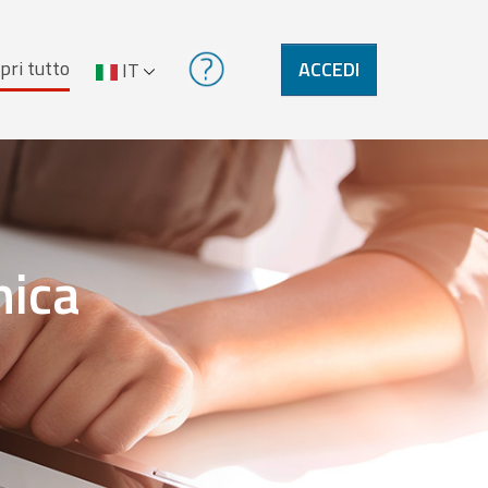
pri tutto
ACCEDI
IT
nica