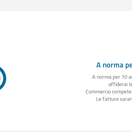
A norma per
A norma per 10 ann
affiderai l
Commercio competente
Le fatture sara