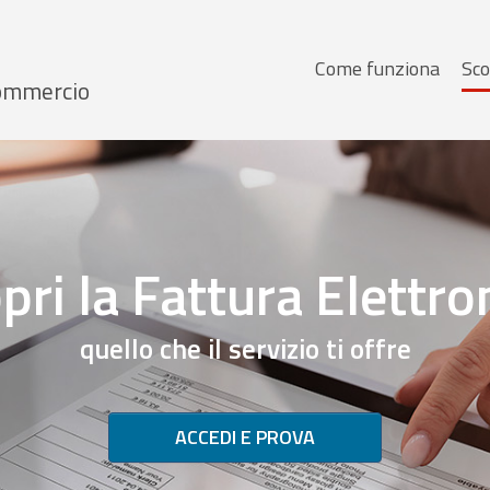
Menu
Come funziona
Sco
 Commercio
principale
pri la Fattura Elettro
quello che il servizio ti offre
ACCEDI E PROVA