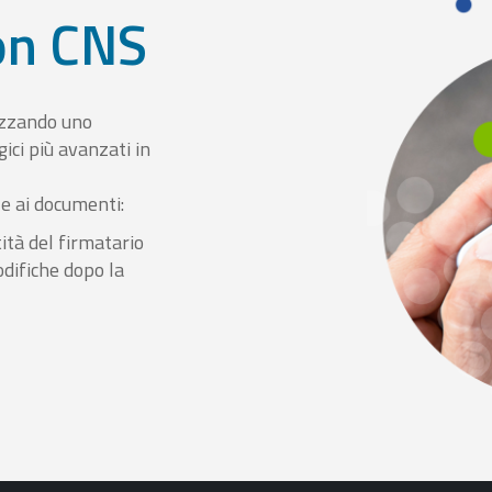
con CNS
izzando uno
ici più avanzati in
le ai documenti:
ità del firmatario
odifiche dopo la