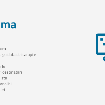
oma
tura
e guidata dei campi e
arle
i destinatari
lista
 analisi
blet