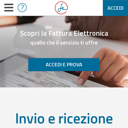
ACCEDI
Scopri la Fattura Elettronica
quello che il servizio ti offre
ACCEDI E PROVA
Invio e ricezione