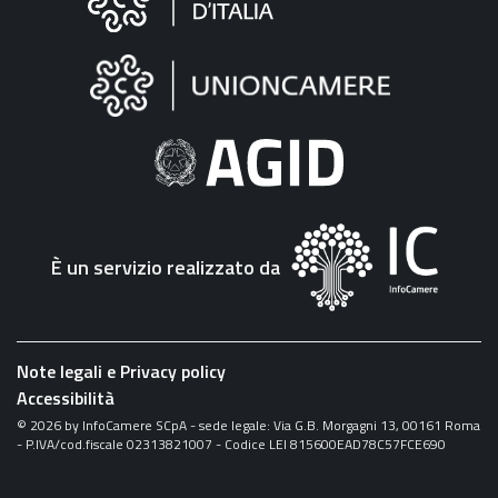
sul
sito
"Fattura
Elettronica"
È un servizio realizzato da
Note legali e Privacy policy
Accessibilità
©
2026
by InfoCamere SCpA - sede legale: Via G.B. Morgagni 13, 00161 Roma
- P.IVA/cod.fiscale 02313821007 - Codice LEI 815600EAD78C57FCE690