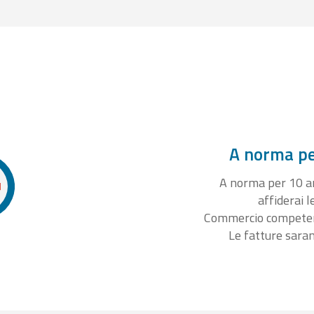
A norma per
A norma per 10 ann
affiderai l
Commercio competente
Le fatture sara