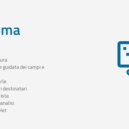
oma
tura
e guidata dei campi e
arle
i destinatari
lista
 analisi
blet