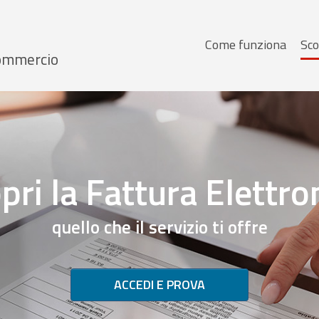
Menu
Come funziona
Sco
 Commercio
principale
pri la Fattura Elettro
quello che il servizio ti offre
ACCEDI E PROVA