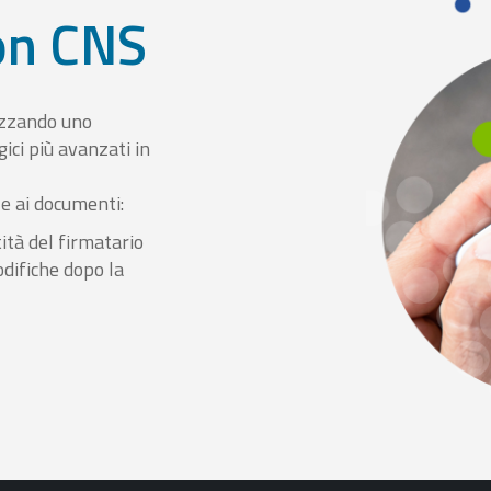
con CNS
izzando uno
ici più avanzati in
le ai documenti:
ità del firmatario
odifiche dopo la