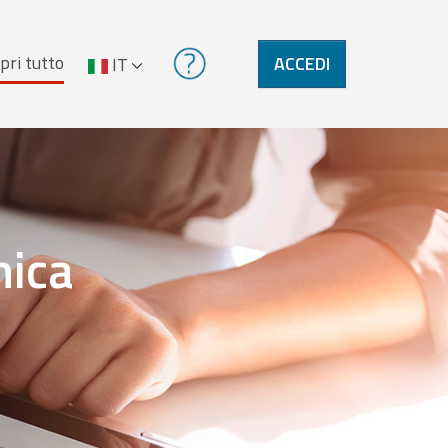
pri tutto
ACCEDI
IT
nica