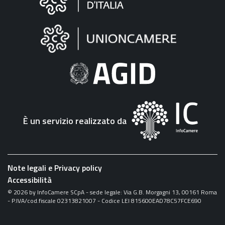
sul
sito
"Fattura
Elettronica"
È un servizio realizzato da
Note legali e Privacy policy
Accessibilità
©
2026
by InfoCamere SCpA - sede legale: Via G.B. Morgagni 13, 00161 Roma
- P.IVA/cod.fiscale 02313821007 - Codice LEI 815600EAD78C57FCE690