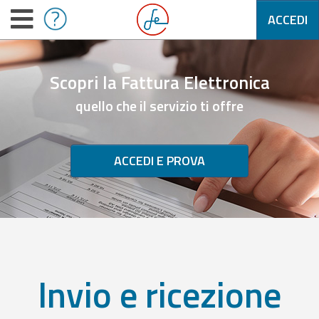
ACCEDI
Scopri la Fattura Elettronica
quello che il servizio ti offre
ACCEDI E PROVA
Invio e ricezione