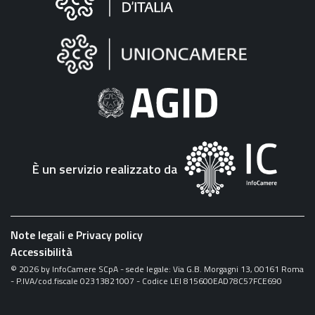
sul
sito
"Fattura
Elettronica"
È un servizio realizzato da
Note legali e Privacy policy
Accessibilità
©
2026
by InfoCamere SCpA - sede legale: Via G.B. Morgagni 13, 00161 Roma
- P.IVA/cod.fiscale 02313821007 - Codice LEI 815600EAD78C57FCE690