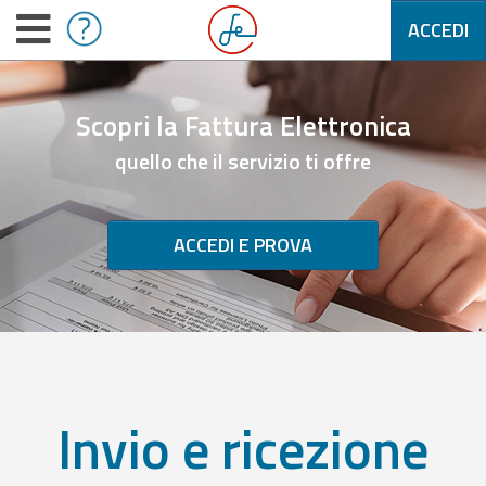
ACCEDI
Scopri la Fattura Elettronica
quello che il servizio ti offre
ACCEDI E PROVA
Invio e ricezione