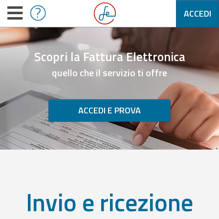
ACCEDI
Scopri la Fattura Elettronica
quello che il servizio ti offre
ACCEDI E PROVA
Invio e ricezione