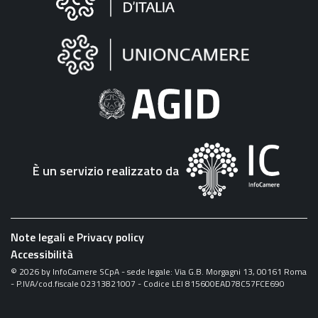
sul
sito
"Fattura
Elettronica"
È un servizio realizzato da
Note legali e Privacy policy
Accessibilità
©
2026
by InfoCamere SCpA - sede legale: Via G.B. Morgagni 13, 00161 Roma
- P.IVA/cod.fiscale 02313821007 - Codice LEI 815600EAD78C57FCE690