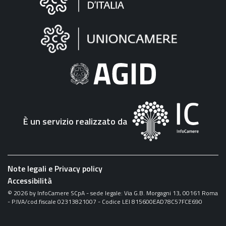
sul
sito
"Fattura
Elettronica"
È un servizio realizzato da
Note legali e Privacy policy
Accessibilità
©
2026
by InfoCamere SCpA - sede legale: Via G.B. Morgagni 13, 00161 Roma
- P.IVA/cod.fiscale 02313821007 - Codice LEI 815600EAD78C57FCE690