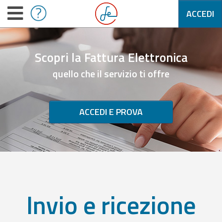
ACCEDI
Scopri la Fattura Elettronica
quello che il servizio ti offre
ACCEDI E PROVA
Invio e ricezione