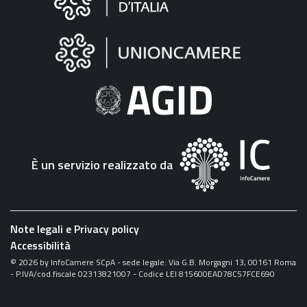
sul
sito
"Fattura
Elettronica"
È un servizio realizzato da
Note legali e Privacy policy
Accessibilità
©
2026
by InfoCamere SCpA - sede legale: Via G.B. Morgagni 13, 00161 Roma
- P.IVA/cod.fiscale 02313821007 - Codice LEI 815600EAD78C57FCE690