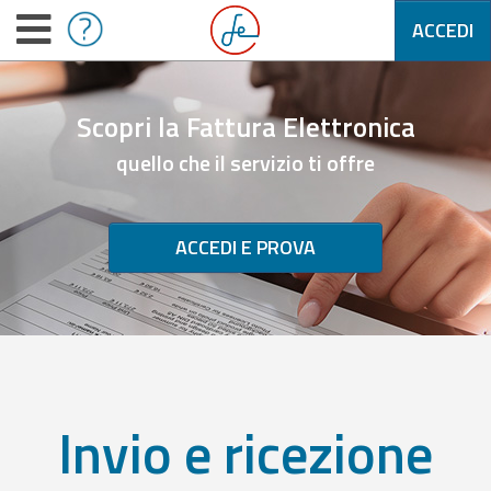
ACCEDI
Scopri la Fattura Elettronica
quello che il servizio ti offre
ACCEDI E PROVA
Invio e ricezione