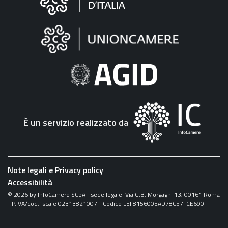
sul
sito
"Fattura
Elettronica"
È un servizio realizzato da
Note legali e Privacy policy
Accessibilità
©
2026
by InfoCamere SCpA - sede legale: Via G.B. Morgagni 13, 00161 Roma
- P.IVA/cod.fiscale 02313821007 - Codice LEI 815600EAD78C57FCE690