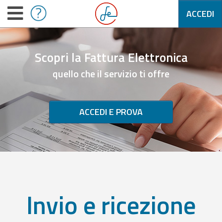
ACCEDI
Scopri la Fattura Elettronica
quello che il servizio ti offre
ACCEDI E PROVA
Invio e ricezione