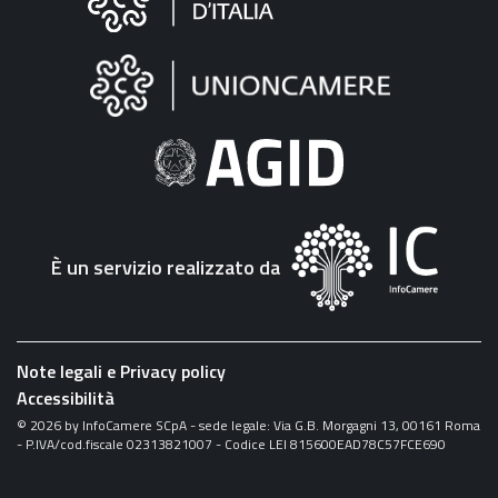
sul
sito
"Fattura
Elettronica"
È un servizio realizzato da
Note legali e Privacy policy
Accessibilità
©
2026
by InfoCamere SCpA - sede legale: Via G.B. Morgagni 13, 00161 Roma
- P.IVA/cod.fiscale 02313821007 - Codice LEI 815600EAD78C57FCE690