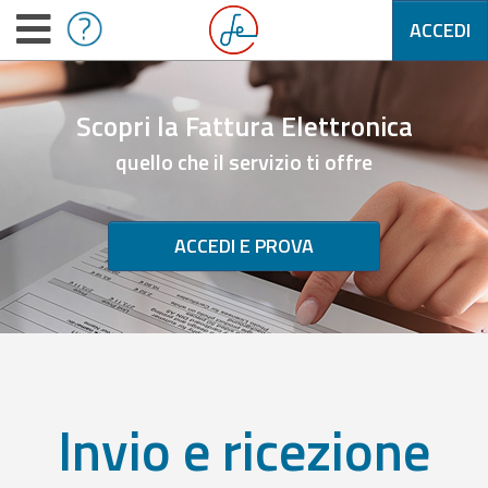
ACCEDI
Scopri la Fattura Elettronica
quello che il servizio ti offre
ACCEDI E PROVA
Invio e ricezione