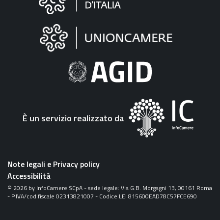
sul
sito
"Fattura
Elettronica"
È un servizio realizzato da
Note legali e Privacy policy
Accessibilità
©
2026
by InfoCamere SCpA - sede legale: Via G.B. Morgagni 13, 00161 Roma
- P.IVA/cod.fiscale 02313821007 - Codice LEI 815600EAD78C57FCE690