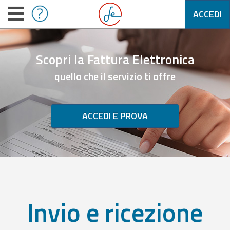
ACCEDI
Scopri la Fattura Elettronica
quello che il servizio ti offre
ACCEDI E PROVA
Invio e ricezione