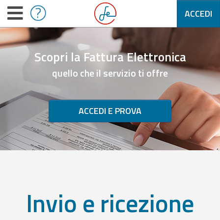
ACCEDI
Scopri la Fattura Elettronica
quello che il servizio ti offre
ACCEDI E PROVA
Invio e ricezione