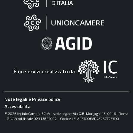
sul
sito
"Fattura
Elettronica"
È un servizio realizzato da
Note legali e Privacy policy
Accessibilità
©
2026
by InfoCamere SCpA - sede legale: Via G.B. Morgagni 13, 00161 Roma
- P.IVA/cod.fiscale 02313821007 - Codice LEI 815600EAD78C57FCE690