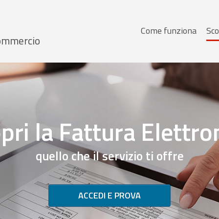
Menu
Come funziona
Sco
 Commercio
principale
pri la Fattura Elettro
quello che il servizio ti offre
ACCEDI E PROVA