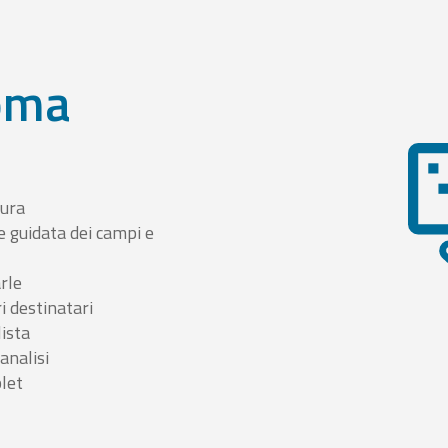
oma
tura
e guidata dei campi e
arle
i destinatari
lista
 analisi
blet