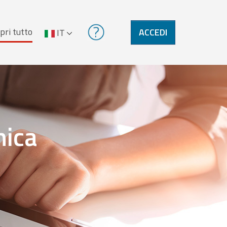
pri tutto
ACCEDI
IT
nica