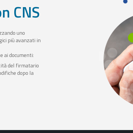
con CNS
izzando uno
ici più avanzati in
le ai documenti:
ità del firmatario
odifiche dopo la