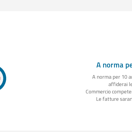
A norma per
A norma per 10 ann
affiderai l
Commercio competente
Le fatture sara