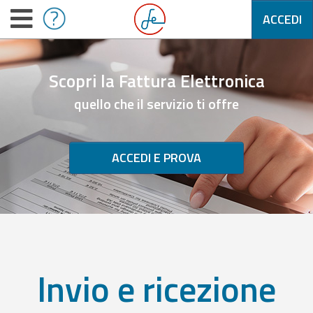
ACCEDI
Scopri la Fattura Elettronica
quello che il servizio ti offre
ACCEDI E PROVA
Invio e ricezione