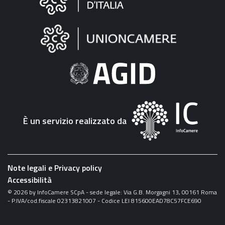
sul
sito
"Fattura
Elettronica"
È un servizio realizzato da
Note legali e Privacy policy
Accessibilità
©
2026
by InfoCamere SCpA - sede legale: Via G.B. Morgagni 13, 00161 Roma
- P.IVA/cod.fiscale 02313821007 - Codice LEI 815600EAD78C57FCE690