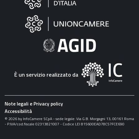
sul
sito
"Fattura
Elettronica"
È un servizio realizzato da
Note legali e Privacy policy
Accessibilità
©
2026
by InfoCamere SCpA - sede legale: Via G.B. Morgagni 13, 00161 Roma
- P.IVA/cod.fiscale 02313821007 - Codice LEI 815600EAD78C57FCE690