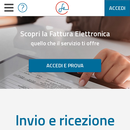
ACCEDI
Scopri la Fattura Elettronica
quello che il servizio ti offre
ACCEDI E PROVA
Invio e ricezione