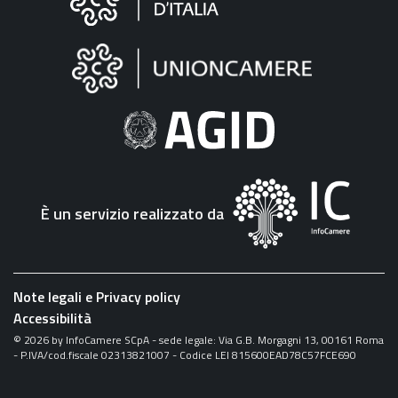
sul
sito
"Fattura
Elettronica"
È un servizio realizzato da
Note legali e Privacy policy
Accessibilità
©
2026
by InfoCamere SCpA - sede legale: Via G.B. Morgagni 13, 00161 Roma
- P.IVA/cod.fiscale 02313821007 - Codice LEI 815600EAD78C57FCE690