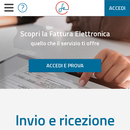
ACCEDI
Scopri la Fattura Elettronica
quello che il servizio ti offre
ACCEDI E PROVA
Invio e ricezione