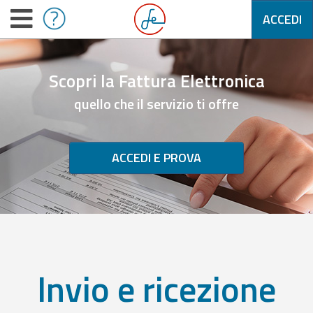
ACCEDI
Scopri la Fattura Elettronica
quello che il servizio ti offre
ACCEDI E PROVA
Invio e ricezione