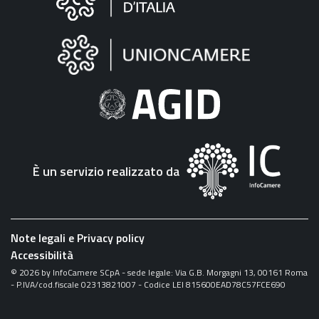
sul
sito
"Fattura
Elettronica"
È un servizio realizzato da
Note legali e Privacy policy
Accessibilità
©
2026
by InfoCamere SCpA - sede legale: Via G.B. Morgagni 13, 00161 Roma
- P.IVA/cod.fiscale 02313821007 - Codice LEI 815600EAD78C57FCE690