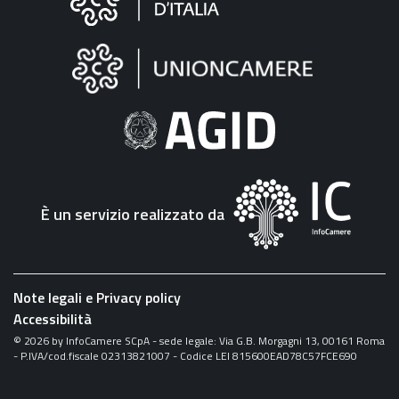
sul
sito
"Fattura
Elettronica"
È un servizio realizzato da
Note legali e Privacy policy
Accessibilità
©
2026
by InfoCamere SCpA - sede legale: Via G.B. Morgagni 13, 00161 Roma
- P.IVA/cod.fiscale 02313821007 - Codice LEI 815600EAD78C57FCE690