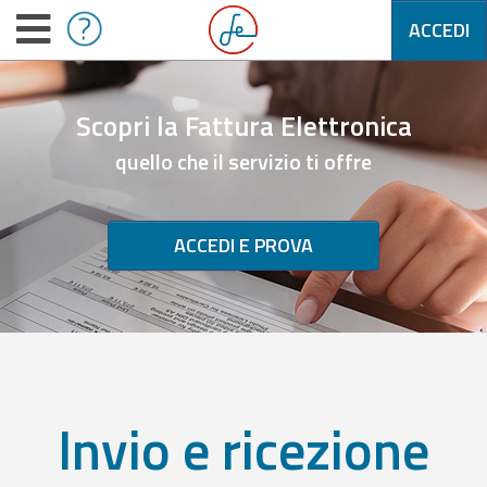
ACCEDI
Scopri la Fattura Elettronica
quello che il servizio ti offre
ACCEDI E PROVA
Invio e ricezione