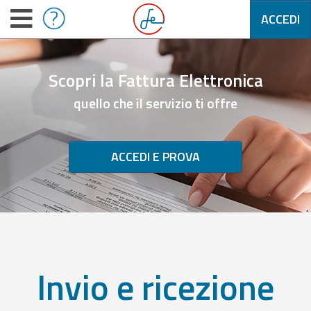
ACCEDI
Scopri la Fattura Elettronica
quello che il servizio ti offre
ACCEDI E PROVA
Invio e ricezione