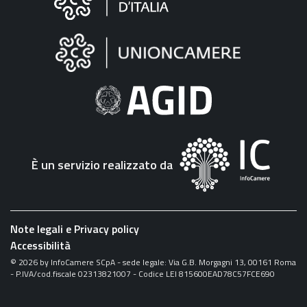
sul
sito
"Fattura
Elettronica"
È un servizio realizzato da
Note legali e Privacy policy
Accessibilità
©
2026
by InfoCamere SCpA - sede legale: Via G.B. Morgagni 13, 00161 Roma
- P.IVA/cod.fiscale 02313821007 - Codice LEI 815600EAD78C57FCE690