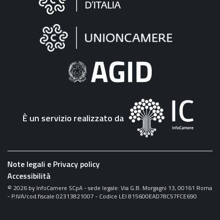
sul
sito
"Fattura
Elettronica"
È un servizio realizzato da
Note legali e Privacy policy
Accessibilità
©
2026
by InfoCamere SCpA - sede legale: Via G.B. Morgagni 13, 00161 Roma
- P.IVA/cod.fiscale 02313821007 - Codice LEI 815600EAD78C57FCE690