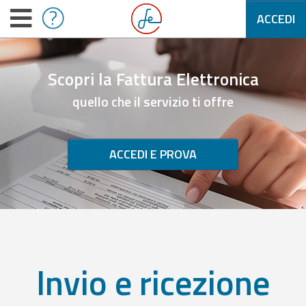
ACCEDI
Scopri la Fattura Elettronica
quello che il servizio ti offre
ACCEDI E PROVA
Invio e ricezione