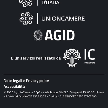
sul
sito
"Fattura
Elettronica"
È un servizio realizzato da
Note legali e Privacy policy
Accessibilità
©
2026
by InfoCamere SCpA - sede legale: Via G.B. Morgagni 13, 00161 Roma
- P.IVA/cod.fiscale 02313821007 - Codice LEI 815600EAD78C57FCE690