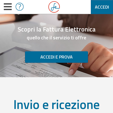
ACCEDI
Scopri la Fattura Elettronica
quello che il servizio ti offre
ACCEDI E PROVA
Invio e ricezione