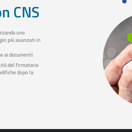
con CNS
izzando uno
ici più avanzati in
le ai documenti:
ità del firmatario
odifiche dopo la