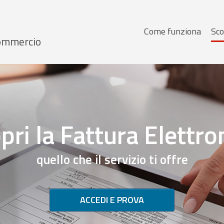
Menu
Come funziona
Sco
 Commercio
principale
pri la Fattura Elettro
quello che il servizio ti offre
ACCEDI E PROVA