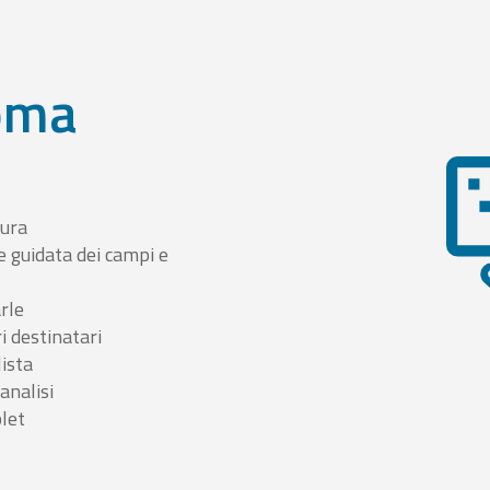
oma
tura
e guidata dei campi e
arle
i destinatari
lista
 analisi
blet