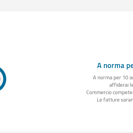
A norma per
A norma per 10 ann
affiderai l
Commercio competente
Le fatture sara