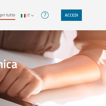
pri tutto
ACCEDI
IT
nica