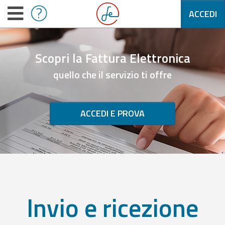
ACCEDI
Scopri la Fattura Elettronica
quello che il servizio ti offre
ACCEDI E PROVA
Invio e ricezione