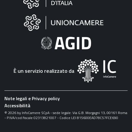
sul
sito
"Fattura
Elettronica"
È un servizio realizzato da
Note legali e Privacy policy
Accessibilità
©
2026
by InfoCamere SCpA - sede legale: Via G.B. Morgagni 13, 00161 Roma
- P.IVA/cod.fiscale 02313821007 - Codice LEI 815600EAD78C57FCE690