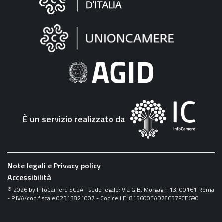
sul
sito
"Fattura
Elettronica"
È un servizio realizzato da
Note legali e Privacy policy
Accessibilità
©
2026
by InfoCamere SCpA - sede legale: Via G.B. Morgagni 13, 00161 Roma
- P.IVA/cod.fiscale 02313821007 - Codice LEI 815600EAD78C57FCE690