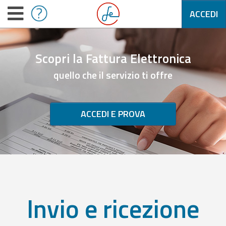
ACCEDI
Scopri la Fattura Elettronica
quello che il servizio ti offre
ACCEDI E PROVA
Invio e ricezione