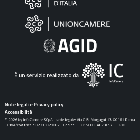
sul
sito
"Fattura
Elettronica"
È un servizio realizzato da
Note legali e Privacy policy
Accessibilità
©
2026
by InfoCamere SCpA - sede legale: Via G.B. Morgagni 13, 00161 Roma
- P.IVA/cod.fiscale 02313821007 - Codice LEI 815600EAD78C57FCE690