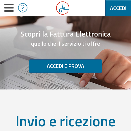
ACCEDI
Scopri la Fattura Elettronica
quello che il servizio ti offre
ACCEDI E PROVA
Invio e ricezione