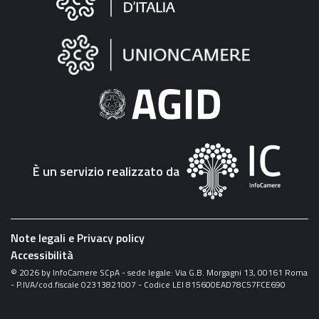
sul
sito
"Fattura
Elettronica"
È un servizio realizzato da
Note legali e Privacy policy
Accessibilità
©
2026
by InfoCamere SCpA - sede legale: Via G.B. Morgagni 13, 00161 Roma
- P.IVA/cod.fiscale 02313821007 - Codice LEI 815600EAD78C57FCE690