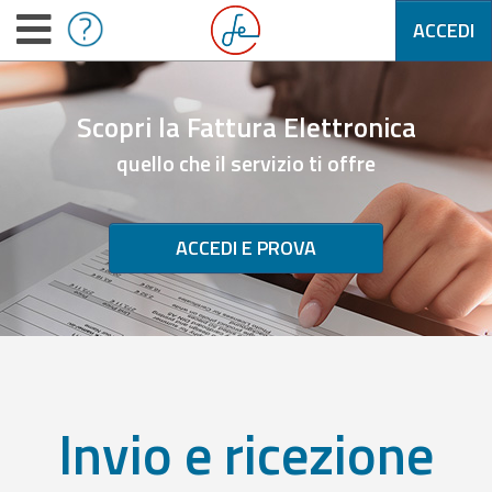
ACCEDI
Scopri la Fattura Elettronica
quello che il servizio ti offre
ACCEDI E PROVA
Invio e ricezione