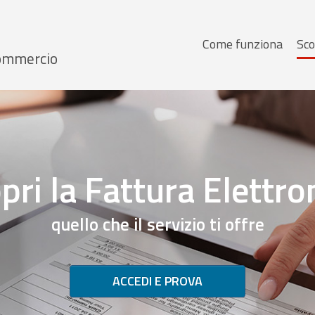
Menu
Come funziona
Sco
 Commercio
principale
pri la Fattura Elettro
quello che il servizio ti offre
ACCEDI E PROVA