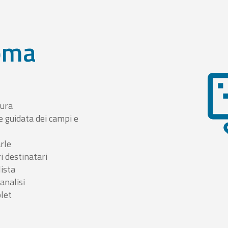
oma
tura
e guidata dei campi e
arle
i destinatari
lista
 analisi
blet