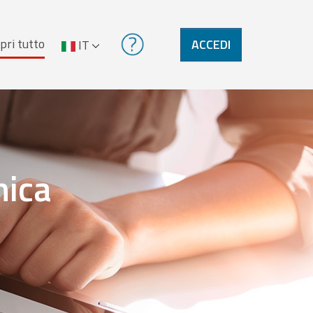
pri tutto
ACCEDI
IT
nica