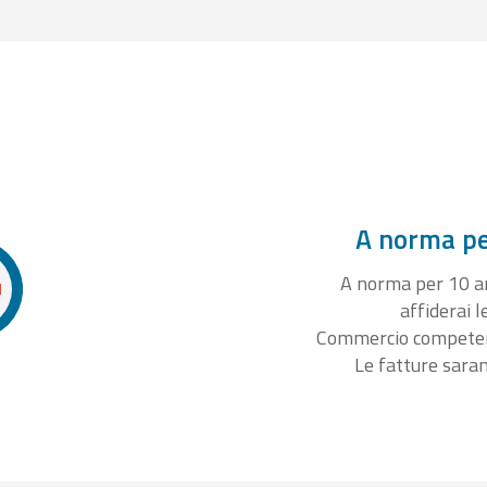
A norma per
A norma per 10 ann
affiderai l
Commercio competente
Le fatture sara