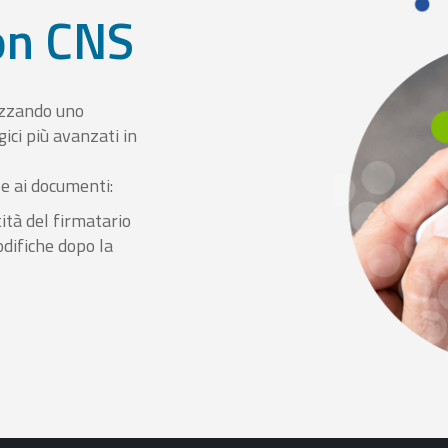
con CNS
izzando uno
ici più avanzati in
le ai documenti:
ità del firmatario
odifiche dopo la