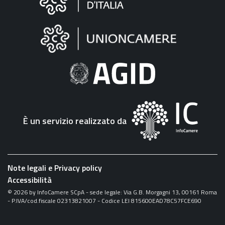
sul
sito
"Fattura
Elettronica"
È un servizio realizzato da
Note legali e Privacy policy
Accessibilità
©
2026
by InfoCamere SCpA - sede legale: Via G.B. Morgagni 13, 00161 Roma
- P.IVA/cod.fiscale 02313821007 - Codice LEI 815600EAD78C57FCE690