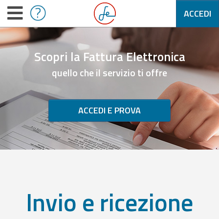
ACCEDI
Scopri la Fattura Elettronica
quello che il servizio ti offre
ACCEDI E PROVA
Invio e ricezione