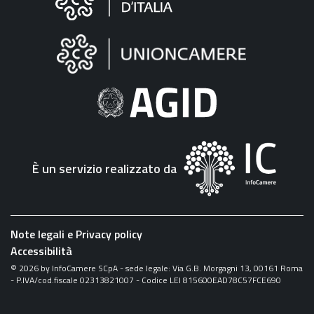
sul
sito
"Fattura
Elettronica"
È un servizio realizzato da
Note legali e Privacy policy
Accessibilità
©
2026
by InfoCamere SCpA - sede legale: Via G.B. Morgagni 13, 00161 Roma
- P.IVA/cod.fiscale 02313821007 - Codice LEI 815600EAD78C57FCE690