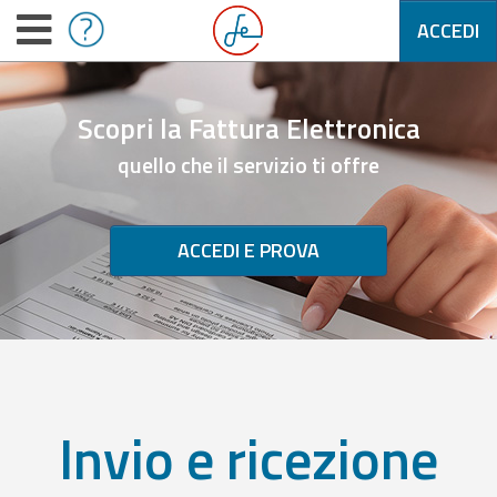
ACCEDI
Scopri la Fattura Elettronica
quello che il servizio ti offre
ACCEDI E PROVA
Invio e ricezione