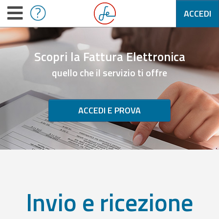
ACCEDI
Scopri la Fattura Elettronica
quello che il servizio ti offre
ACCEDI E PROVA
Invio e ricezione