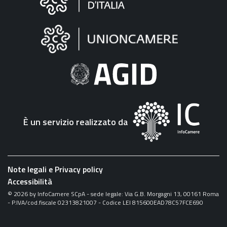
sul
sito
"Fattura
Elettronica"
È un servizio realizzato da
Note legali e Privacy policy
Accessibilità
©
2026
by InfoCamere SCpA - sede legale: Via G.B. Morgagni 13, 00161 Roma
- P.IVA/cod.fiscale 02313821007 - Codice LEI 815600EAD78C57FCE690