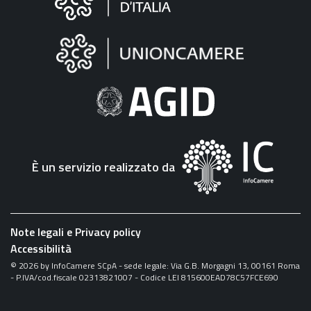
sul
sito
"Fattura
Elettronica"
È un servizio realizzato da
Note legali e Privacy policy
Accessibilità
©
2026
by InfoCamere SCpA - sede legale: Via G.B. Morgagni 13, 00161 Roma
- P.IVA/cod.fiscale 02313821007 - Codice LEI 815600EAD78C57FCE690