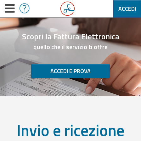
ACCEDI
Scopri la Fattura Elettronica
quello che il servizio ti offre
ACCEDI E PROVA
Invio e ricezione