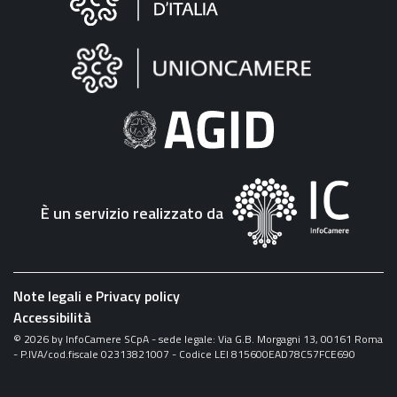
sul
sito
"Fattura
Elettronica"
È un servizio realizzato da
Note legali e Privacy policy
Accessibilità
©
2026
by InfoCamere SCpA - sede legale: Via G.B. Morgagni 13, 00161 Roma
- P.IVA/cod.fiscale 02313821007 - Codice LEI 815600EAD78C57FCE690