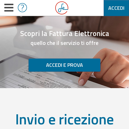
ACCEDI
Scopri la Fattura Elettronica
quello che il servizio ti offre
ACCEDI E PROVA
Invio e ricezione