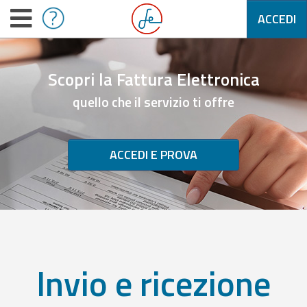
ACCEDI
Scopri la Fattura Elettronica
quello che il servizio ti offre
ACCEDI E PROVA
Invio e ricezione