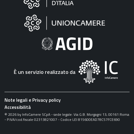
sul
sito
"Fattura
Elettronica"
È un servizio realizzato da
Note legali e Privacy policy
Accessibilità
©
2026
by InfoCamere SCpA - sede legale: Via G.B. Morgagni 13, 00161 Roma
- P.IVA/cod.fiscale 02313821007 - Codice LEI 815600EAD78C57FCE690