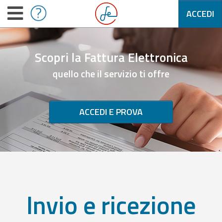
ACCEDI
Scopri la Fattura Elettronica
quello che il servizio ti offre
ACCEDI E PROVA
Invio e ricezione