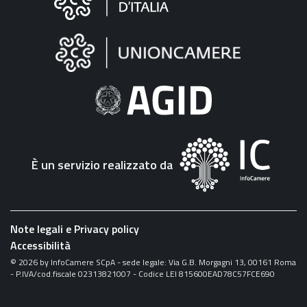
sul
sito
"Fattura
Elettronica"
È un servizio realizzato da
Note legali e Privacy policy
Accessibilità
©
2026
by InfoCamere SCpA - sede legale: Via G.B. Morgagni 13, 00161 Roma
- P.IVA/cod.fiscale 02313821007 - Codice LEI 815600EAD78C57FCE690