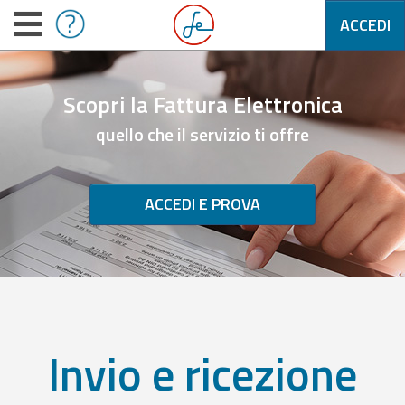
ACCEDI
Scopri la Fattura Elettronica
quello che il servizio ti offre
ACCEDI E PROVA
Invio e ricezione