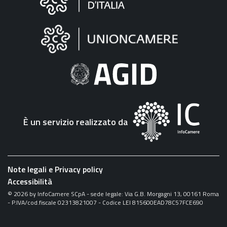
sul
sito
"Fattura
Elettronica"
È un servizio realizzato da
Note legali e Privacy policy
Accessibilità
©
2026
by InfoCamere SCpA - sede legale: Via G.B. Morgagni 13, 00161 Roma
- P.IVA/cod.fiscale 02313821007 - Codice LEI 815600EAD78C57FCE690