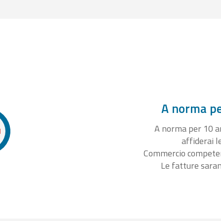
A norma per
A norma per 10 ann
affiderai l
Commercio competente
Le fatture sara