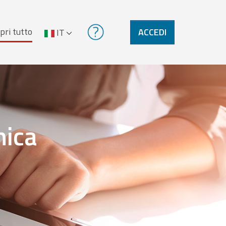
pri tutto
ACCEDI
IT
nica