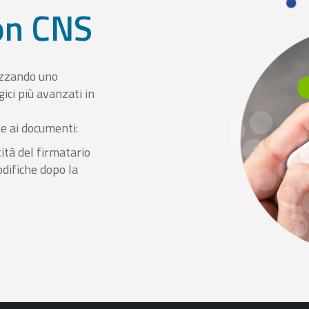
con CNS
izzando uno
ici più avanzati in
le ai documenti:
ità del firmatario
odifiche dopo la