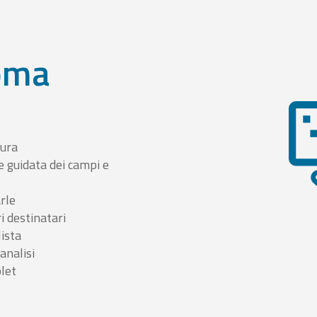
oma
tura
e guidata dei campi e
arle
i destinatari
lista
 analisi
blet