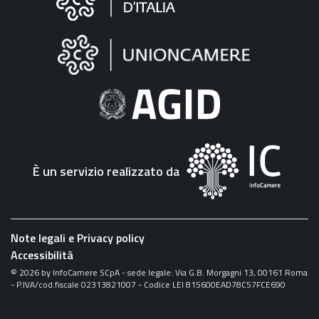
sul
sito
"Fattura
Elettronica"
È un servizio realizzato da
Note legali e Privacy policy
Accessibilità
©
2026
by InfoCamere SCpA - sede legale: Via G.B. Morgagni 13, 00161 Roma
- P.IVA/cod.fiscale 02313821007 - Codice LEI 815600EAD78C57FCE690