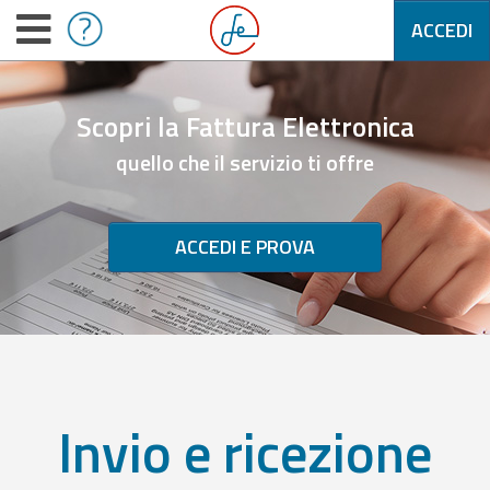
ACCEDI
Scopri la Fattura Elettronica
quello che il servizio ti offre
ACCEDI E PROVA
Invio e ricezione