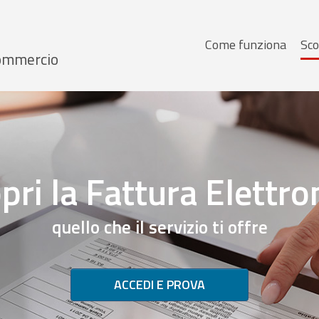
Menu
Come funziona
Sco
 Commercio
principale
pri la Fattura Elettro
quello che il servizio ti offre
ACCEDI E PROVA