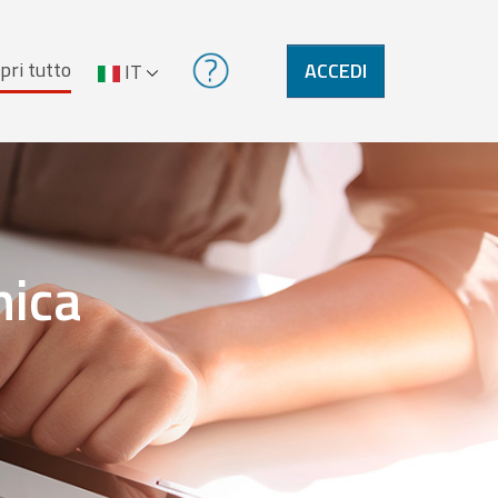
pri tutto
ACCEDI
IT
nica