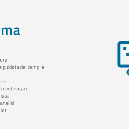
oma
tura
e guidata dei campi e
arle
i destinatari
lista
 analisi
blet