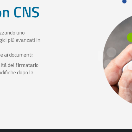
con CNS
izzando uno
ici più avanzati in
le ai documenti:
ità del firmatario
odifiche dopo la