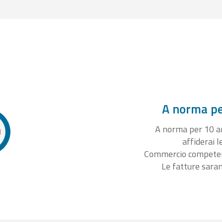
A norma per
A norma per 10 ann
affiderai l
Commercio competente
Le fatture sara