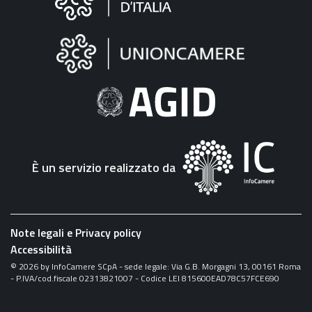
sul
sito
"Fattura
Elettronica"
È un servizio realizzato da
Note legali e Privacy policy
Accessibilità
©
2026
by InfoCamere SCpA - sede legale: Via G.B. Morgagni 13, 00161 Roma
- P.IVA/cod.fiscale 02313821007 - Codice LEI 815600EAD78C57FCE690