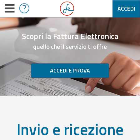
ACCEDI
Scopri la Fattura Elettronica
quello che il servizio ti offre
ACCEDI E PROVA
Invio e ricezione