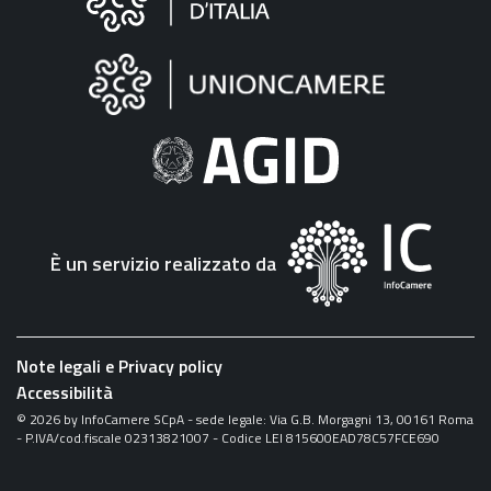
sul
sito
"Fattura
Elettronica"
È un servizio realizzato da
Note legali e Privacy policy
Accessibilità
©
2026
by InfoCamere SCpA - sede legale: Via G.B. Morgagni 13, 00161 Roma
- P.IVA/cod.fiscale 02313821007 - Codice LEI 815600EAD78C57FCE690