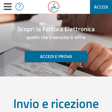
ACCEDI
Scopri la Fattura Elettronica
quello che il servizio ti offre
ACCEDI E PROVA
Invio e ricezione