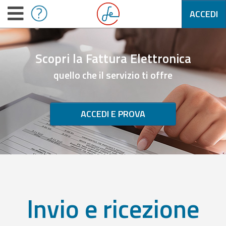
ACCEDI
Scopri la Fattura Elettronica
quello che il servizio ti offre
ACCEDI E PROVA
Invio e ricezione