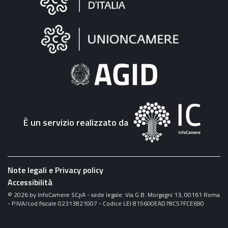
sul
sito
"Fattura
Elettronica"
È un servizio realizzato da
Note legali e Privacy policy
Accessibilità
©
2026
by InfoCamere SCpA - sede legale: Via G.B. Morgagni 13, 00161 Roma
- P.IVA/cod.fiscale 02313821007 - Codice LEI 815600EAD78C57FCE690