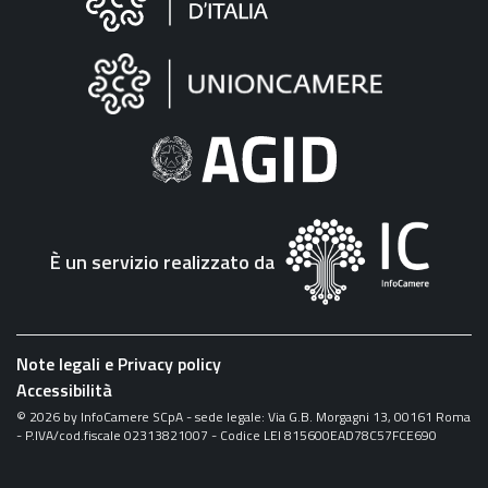
sul
sito
"Fattura
Elettronica"
È un servizio realizzato da
Note legali e Privacy policy
Accessibilità
©
2026
by InfoCamere SCpA - sede legale: Via G.B. Morgagni 13, 00161 Roma
- P.IVA/cod.fiscale 02313821007 - Codice LEI 815600EAD78C57FCE690