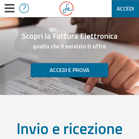
ACCEDI
Scopri la Fattura Elettronica
quello che il servizio ti offre
ACCEDI E PROVA
Invio e ricezione