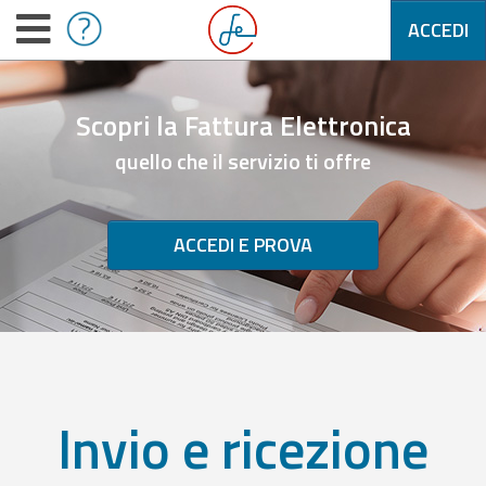
ACCEDI
Scopri la Fattura Elettronica
quello che il servizio ti offre
ACCEDI E PROVA
Invio e ricezione