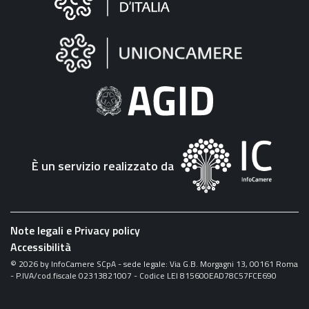
sul
sito
"Fattura
Elettronica"
È un servizio realizzato da
Note legali e Privacy policy
Accessibilità
©
2026
by InfoCamere SCpA - sede legale: Via G.B. Morgagni 13, 00161 Roma
- P.IVA/cod.fiscale 02313821007 - Codice LEI 815600EAD78C57FCE690