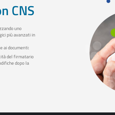
con CNS
izzando uno
ici più avanzati in
le ai documenti:
ità del firmatario
odifiche dopo la