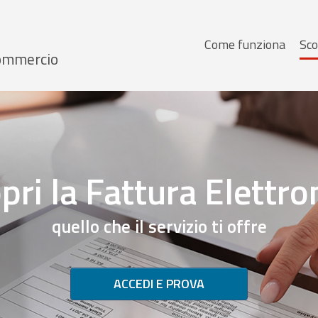
Menu
Come funziona
Sco
 Commercio
principale
pri la Fattura Elettro
quello che il servizio ti offre
ACCEDI E PROVA