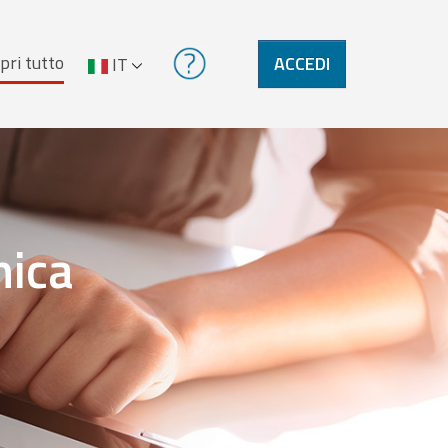
pri tutto
ACCEDI
IT
nica