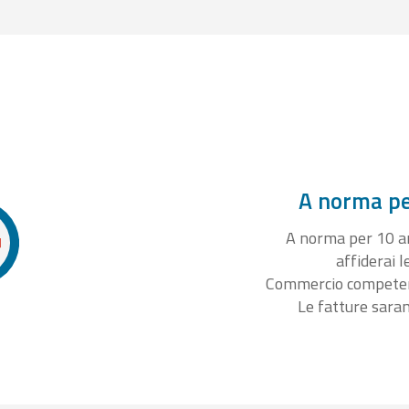
A norma per
A norma per 10 ann
affiderai l
Commercio competente
Le fatture sara