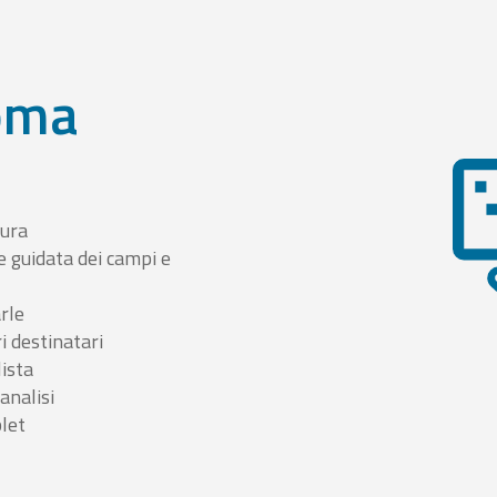
oma
tura
e guidata dei campi e
arle
i destinatari
lista
 analisi
blet